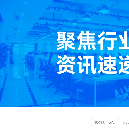
1041 tin tức
Trư