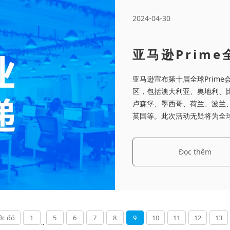
2024-04-30
亚马逊Prim
史！
亚马逊宣布第十届全球Prim
区，包括澳大利亚、奥地利、
卢森堡、墨西哥、荷兰、波兰
英国等。此次活动无疑将为全
Đọc thêm
ớc đó
1
5
6
7
8
9
10
11
12
13
..