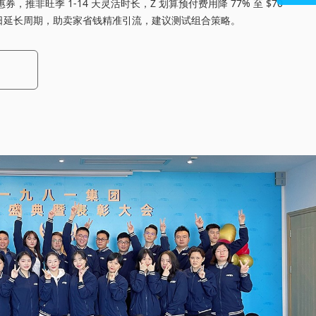
惠券，推非旺季 1-14 天灵活时长，Z 划算预付费用降 77% 至 $70
e 会员日延长周期，助卖家省钱精准引流，建议测试组合策略。