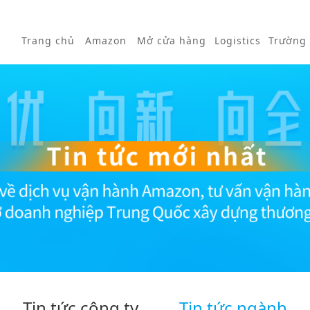
Trang chủ
Amazon
Mở cửa hàng
Logistics
Trường
Tin tức công ty
Tin tức ngành