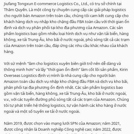
Jiufang Tongxun E-commerce Logistics Co., Ltd., có trụ sở chính tại
Thâm Quyến. Là một công ty chuyên cung cấp các giải pháp logistics
cho người bán Amazon trên toàn cầu, chúng tôi cam kết cung cấp cho
khách hàng dịch vụ nhập kho chặng đầu FBA toàn cầu với thời gian ổn
định và dịch vụ phân phối tại kho địa phương của Amazon. Các sản
phẩm logistics bao gồm nhiều loại hình dịch vụ như vận tải biển, hàng
không, xe tải Trung-Âu, kho bãi ở nước ngoài, phủ sóng tất cả các trạm
của Amazon trên toàn cầu, đáp ứng các nhu cầu khác nhau của khách
hàng.
Với sứ mệnh "làm cho logistics xuyên biên giới trở nên dễ dàng và
thông minh hơn" và lấy "thời gian ổn định" làm cốt lõi sản phẩm, Kirin
Overseas Logistics định vị mình là nhà cung cấp cho người bán
Amazon toàn cầu dịch vụ nhập kho chặng đầu FBA và dịch vụ kho bãi,
phân phối tại địa phương ổn định nhất. Các sản phẩm logistics bao
gồm vận tải biển, hàng không, xe tải Trung-Âu, kho bãi ở nước ngoài,
v.v., với các tuyến đường phủ sóng tất cả các trạm của Amazon. Chúng
tôi tự phát triển hệ thống logistics, tự vận hành các kho hàng ở nước
ngoài và một số tuyến xe tải ở nước ngoài.
Năm 2019, được chọn vào mạng lưới SPN của Amazon; năm 2021,
được công nhận là Doanh nghiệp Công nghệ cao; năm 2022, được