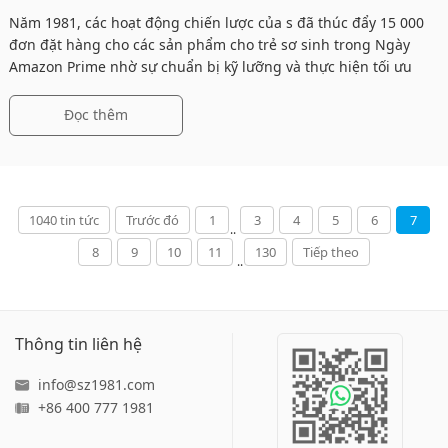
Phục Thị Trường Mẹ & Bé
Năm 1981, các hoạt động chiến lược của s đã thúc đẩy 15 000
đơn đặt hàng cho các sản phẩm cho trẻ sơ sinh trong Ngày
Amazon Prime nhờ sự chuẩn bị kỹ lưỡng và thực hiện tối ưu
Đọc thêm
1040 tin tức
Trước đó
1
3
4
5
6
7
..
8
9
10
11
130
Tiếp theo
..
Thông tin liên hệ
info@sz1981.com
+86 400 777 1981