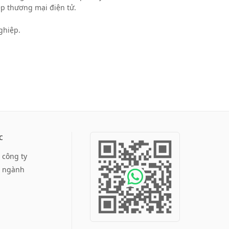
ệp thương mại điện tử.
ghiệp.
c
c công ty
c ngành