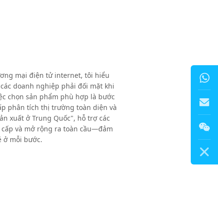
ng mại điện tử internet, tôi hiểu
các doanh nghiệp phải đối mặt khi
iệc chọn sản phẩm phù hợp là bước
p phân tích thị trường toàn diện và
n xuất ở Trung Quốc", hỗ trợ các
info@sz1
g cấp và mở rộng ra toàn cầu—đảm
ẻ ở mỗi bước.