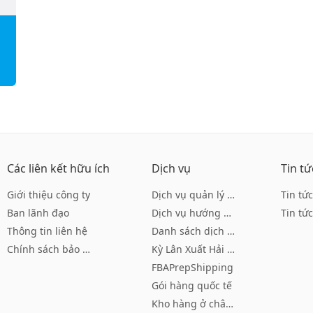
Các liên kết hữu ích
Dịch vụ
Tin tứ
Giới thiệu công ty
Dịch vụ quản lý tài khoản
Tin tứ
Ban lãnh đạo
Dịch vụ hướng dẫn của Amazon
Tin tứ
Thông tin liên hệ
Danh sách dịch vụ hướng dẫn củ
Chính sách bảo mật
Kỳ Lân Xuất Hải Logistics
FBAPrepShipping
Gói hàng quốc tế
Kho hàng ở châu Âu và Mỹ