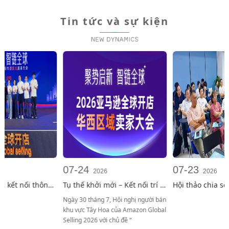
KING CAO
HUIHUI XIONG
Tin tức và sự kiện
07-24
07-23
2026
2026
Tụ thế khởi mới – Kết nối trí tuệ toàn cầu｜Hội nghị ng
Hội thảo chia sẻ tại Thâm Quyến về hai nền tảng Amazon & TikTok
Ngày 30 tháng 7, Hội nghị người bán
khu vực Tây Hoa của Amazon Global
Selling 2026 với chủ đề “