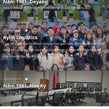
Năm 1981, Deyang
Triết lý dịch vụ "tính trung thực, nụ cười và chuyên nghiệp"
Kylin Logistics
Cam kết cung cấp cho khách hàng dịch vụ giao hàng đầu tiên trên toàn cầu
đáng tin cậy và kịp thời cho FBA, cùng với dịch vụ hoàn thiện đơn hàng tại
kho Amazon địa phương.
Năm 1981, Hoa Kỳ
"Tập trung, Chất lượng và Hiệu quả" là phương châm làm việc của chúng tôi.