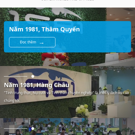
Năm 1981, Thâm Quyến
→
Đọc thêm
Năm 1981, Hàng Châu
"Tính trung thực, Nụ cười và Tinh thần chuyên nghiệp" là triết lý dịch vụ của
chúng tôi.